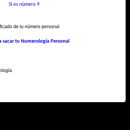
Si es número 9
ficado de tu número personal
 sacar tu Numerología Personal
ología