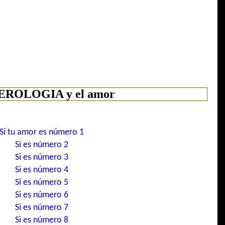
ROLOGIA y el amor
Si tu amor es número 1
Si es número 2
Si es número 3
Si es número 4
Si es número 5
Si es número 6
Si es número 7
Si es número 8