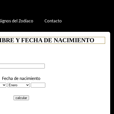
Signos del Zodíaco
Contacto
BRE Y FECHA DE NACIMIENTO
Fecha de nacimiento