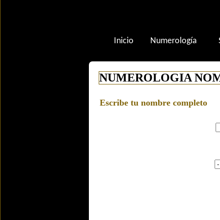
Inicio
Numerología
NUMEROLOGIA NOM
Escribe tu nombre completo