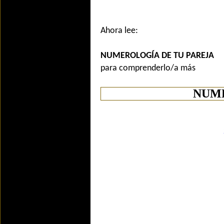
Ahora lee:
NUMEROLOGÍA DE TU PAREJA
para comprenderlo/a más
NUME