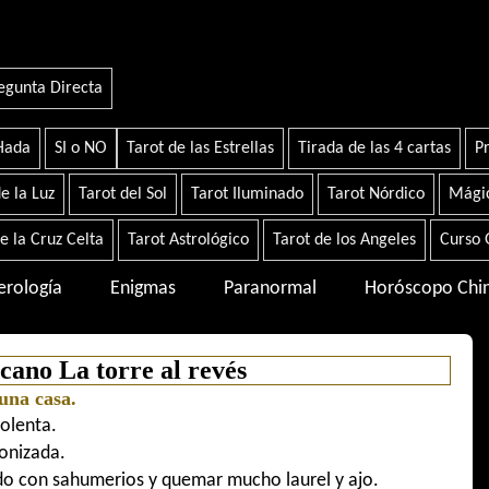
egunta Directa
 Hada
SI o NO
Tarot de las Estrellas
Tirada de las 4 cartas
Pr
e la Luz
Tarot del Sol
Tarot Iluminado
Tarot Nórdico
Mágic
e la Cruz Celta
Tarot Astrológico
Tarot de los Angeles
Curso 
rología
Enigmas
Paranormal
Horóscopo Chi
ano La torre al revés
una casa.
olenta.
onizada.
do con sahumerios y quemar mucho laurel y ajo.