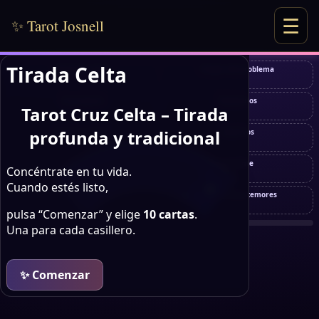
☰
✨ Tarot Josnell
Tirada Celta
Situación actual
Origen del problema
Consultante
Obstáculos
Tarot Cruz Celta – Tirada
profunda y tradicional
Camino a seguir
Objetivos
Pasado
Presente
Concéntrate en tu vida.
Cuando estés listo,
Futuro
Esperanzas y temores
pulsa “Comenzar” y elige
10 cartas
.
Una para cada casillero.
✨ Comenzar