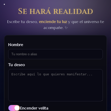
Se hará realidad
Escribe tu deseo,
enciende tu luz
y que el universo te
acompañe. ✨
Nombre
Tu deseo
Encender velita