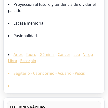
Proyección al futuro y tendencia de olvidar el
pasado.
Escasa memoria.
Pasionalidad.
Aries
-
Tauro
-
Géminis
-
Cancer
-
Leo
-
Virgo
-
Libra
-
Escorpio
-
Sagitario
-
Capricornio
-
Acuario
-
Piscis
LECCIONES RÁPIDAS